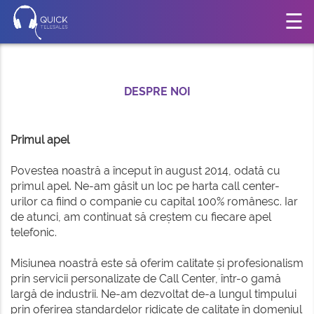
☰
+40
office@quick-
771
telesales.ro
248
DESPRE
704
DESPRE NOI
NOI
Primul apel
DE
CE
Povestea noastră a început în august 2014, odată cu
primul apel. Ne-am găsit un loc pe harta call center-
NOI
urilor ca fiind o companie cu capital 100% românesc. Iar
de atunci, am continuat să creștem cu fiecare apel
SERVICII
telefonic.
Misiunea noastră este să oferim calitate și profesionalism
INDUSTRII
prin servicii personalizate de Call Center, într-o gamă
largă de industrii. Ne-am dezvoltat de-a lungul timpului
NOUTĂȚI
prin oferirea standardelor ridicate de calitate în domeniul